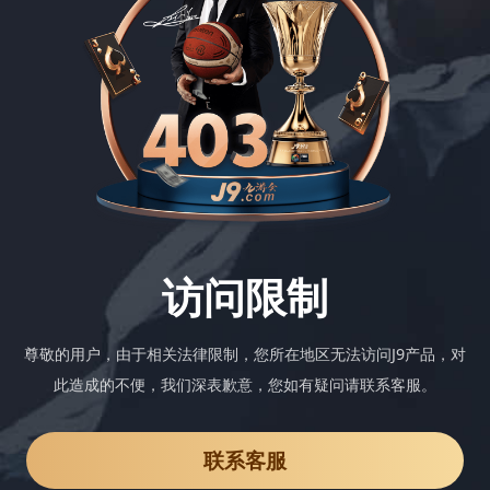
访问限制
尊敬的用户，由于相关法律限制，您所在地区无法访问J9产品，对
此造成的不便，我们深表歉意，您如有疑问请联系客服。
联系客服