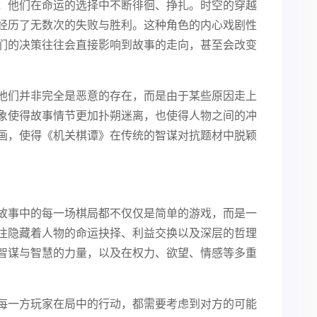
，他们在命运的选择中不断徘徊、挣扎。时空的穿越
经历了无数次的失败与胜利。这种角色的内心戏剧性
们的决策往往会直接影响到故事的走向，甚至会改变
他们并非完全是恶意的存在，而是由于某些原因走上
象使得故事情节更加扑朔迷离，也使得人物之间的冲
画，使得《机关棋谭》在传统的智谋对抗题材中脱颖
故事中的每一场棋局都不仅仅是简单的游戏，而是一
往隐藏着人物的命运抉择、利益交换以及深层的哲理
智谋与智慧的力量，以及在权力、欲望、情感等多重
每一方玩家在局中的行动，都需要考虑到对方的可能