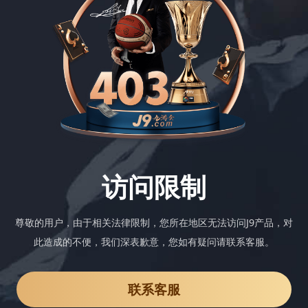
访问限制
尊敬的用户，由于相关法律限制，您所在地区无法访问J9产品，对
此造成的不便，我们深表歉意，您如有疑问请联系客服。
联系客服